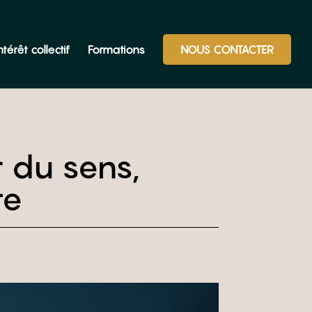
térêt collectif
Formations
NOUS CONTACTER
r du sens,
te