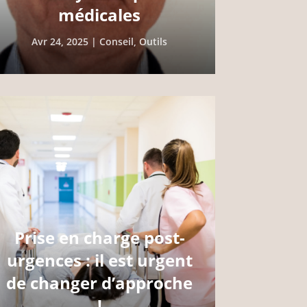
médicales
Avr 24, 2025
|
Conseil
,
Outils
Prise en charge post-
urgences : il est urgent
de changer d’approche
!