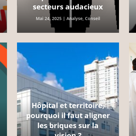
secteurs audacieux
Mai 24, 2025
|
Analyse
,
Conseil
Hôpital et territoire,
pourquoi il faut aligner
les briques sur la
vision ?