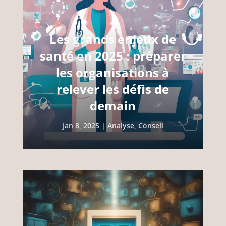
Les grands enjeux de
santé en 2025 : préparer
les organisations à
relever les défis de
demain
Jan 8, 2025
|
Analyse
,
Conseil