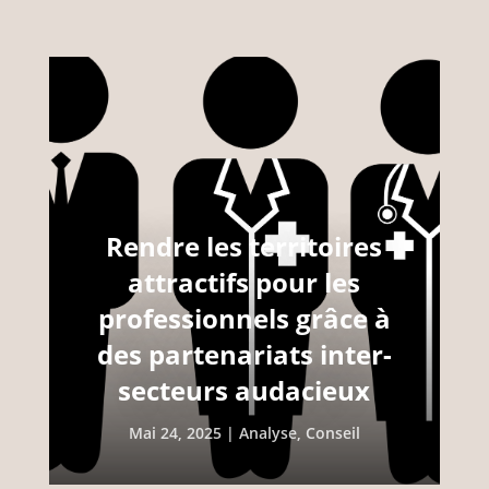
Rendre les territoires
attractifs pour les
professionnels grâce à
des partenariats inter-
secteurs audacieux
Mai 24, 2025
|
Analyse
,
Conseil