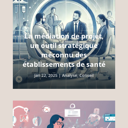
La médiation de projet,
un outil stratégique
méconnu des
établissements de santé
Jan 22, 2025
|
Analyse
,
Conseil