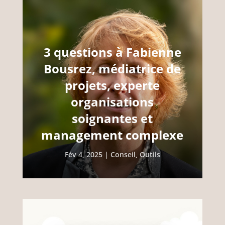
3 questions à Fabienne
Bousrez, médiatrice de
projets, experte
organisations
soignantes et
management complexe
Fév 4, 2025
|
Conseil
,
Outils