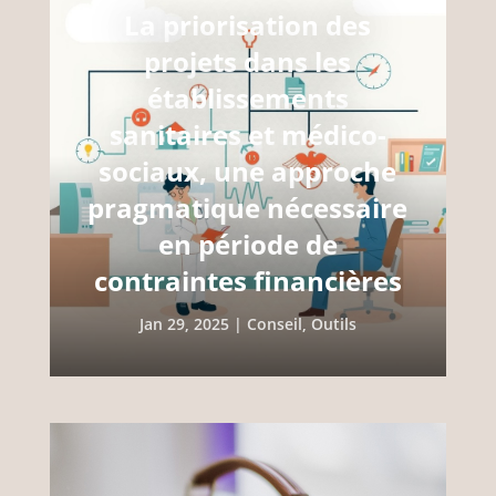
La priorisation des
projets dans les
établissements
sanitaires et médico-
sociaux, une approche
pragmatique nécessaire
en période de
contraintes financières
Jan 29, 2025
|
Conseil
,
Outils