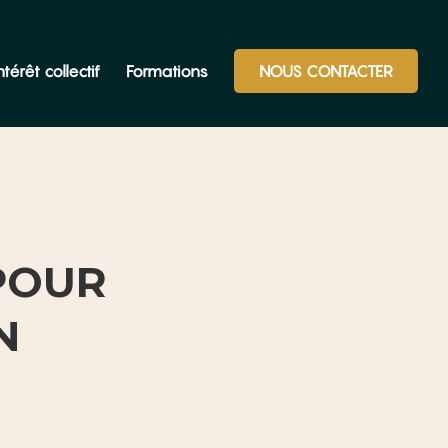
térêt collectif
Formations
NOUS CONTACTER
 POUR
N