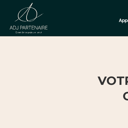
App
VOTR