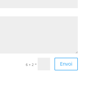
Envoi
=
6 + 2