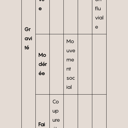
e
flu
vial
e
Gr
avi
Mo
té
uve
Mo
me
dér
nt
ée
soc
ial
Co
up
ure
Fai