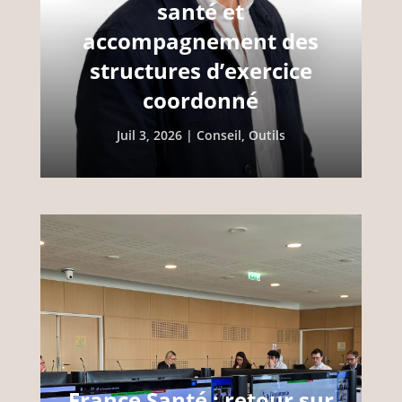
santé et
accompagnement des
structures d’exercice
coordonné
Juil 3, 2026
|
Conseil
,
Outils
France Santé : retour sur