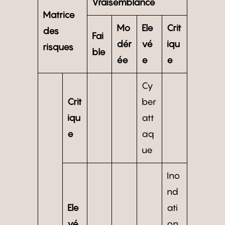
Vraisemblance
Matrice
Mo
Ele
Crit
des
Fai
dér
vé
iqu
risques
ble
ée
e
e
Cy
Crit
ber
iqu
att
e
aq
ue
Ino
nd
Ele
ati
vé
on