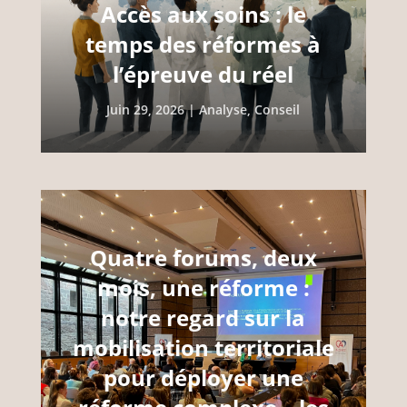
Accès aux soins : le
temps des réformes à
l’épreuve du réel
Juin 29, 2026
|
Analyse
,
Conseil
Quatre forums, deux
mois, une réforme :
notre regard sur la
mobilisation territoriale
pour déployer une