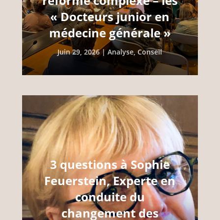
réforme complexe – les
« Docteurs junior en
médecine générale »
Juin 29, 2026
|
Analyse
,
Conseil
3 questions à Sophie
Feuerstein, Experte en
conduite du
changement des