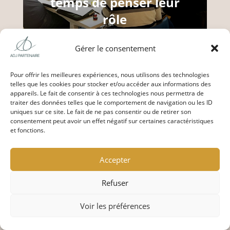
temps de penser leur
rôle
Mar 25, 2026
|
Analyse
,
Conseil
Gérer le consentement
Pour offrir les meilleures expériences, nous utilisons des technologies
telles que les cookies pour stocker et/ou accéder aux informations des
appareils. Le fait de consentir à ces technologies nous permettra de
traiter des données telles que le comportement de navigation ou les ID
uniques sur ce site. Le fait de ne pas consentir ou de retirer son
consentement peut avoir un effet négatif sur certaines caractéristiques
et fonctions.
Accepter
Retour d’expérience –
Refuser
Investissements
performants : du
Voir les préférences
diagnostic partagé à des